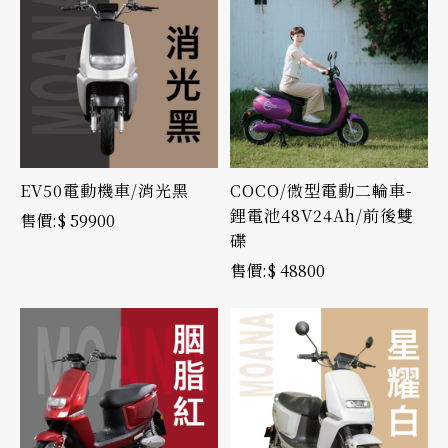
EV50電動機車/消光黑
COCO/微型電動二輪車-
鋰電池48V24Ah/前後雙
$ 59900
碟
$ 48800